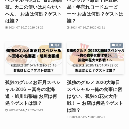
技。カニの使いはあらたい
品・年忘れロードムービ
へん。 お店は何処？ゲスト
ー〜 お店は何処？ゲストは
は誰？
誰？
2024-07-16
2026-03-22
2024-07-16
2025-02-21
趣味
趣味
孤独のグルメお正月スペシ
孤独のグルメ 2020大晦日
ャル 2016 ～真冬の北海
スペシャル～俺の食事に密
道・旭川出張編 お店は何
はない、孤独の花火大作
処？ゲストは誰？
戦！～ お店は何処？ゲスト
は誰？
2024-07-14
2025-02-21
2024-07-12
2025-02-21