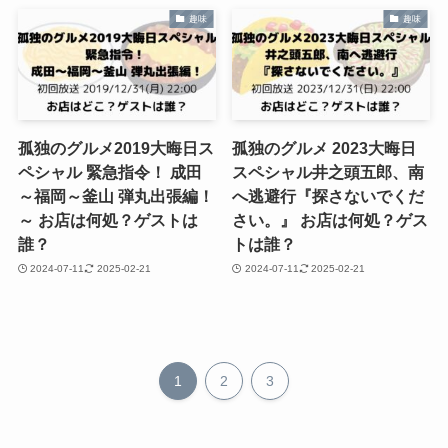
趣味
趣味
孤独のグルメ2019大晦日ス
孤独のグルメ 2023大晦日
ペシャル 緊急指令！ 成田
スペシャル井之頭五郎、南
～福岡～釜山 弾丸出張編！
へ逃避行『探さないでくだ
～ お店は何処？ゲストは
さい。』 お店は何処？ゲス
誰？
トは誰？
2024-07-11
2025-02-21
2024-07-11
2025-02-21
1
2
3