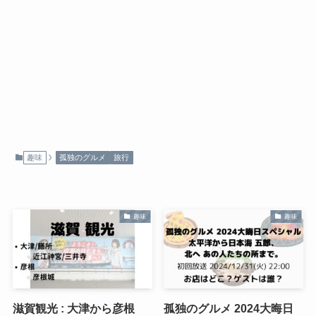
趣味
孤独のグルメ
旅行
趣味
趣味
滋賀観光 : 大津から彦根
孤独のグルメ 2024大晦日