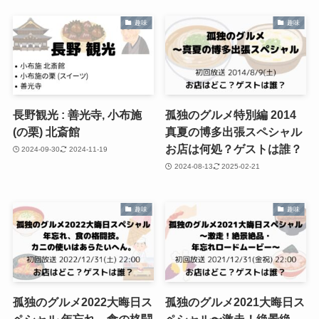
趣味
趣味
長野観光 : 善光寺, 小布施
孤独のグルメ特別編 2014
(の栗) 北斎館
真夏の博多出張スペシャル
お店は何処？ゲストは誰？
2024-09-30
2024-11-19
2024-08-13
2025-02-21
趣味
趣味
孤独のグルメ2022大晦日ス
孤独のグルメ2021大晦日ス
ペシャル 年忘れ、食の格闘
ペシャル〜激走！絶景絶