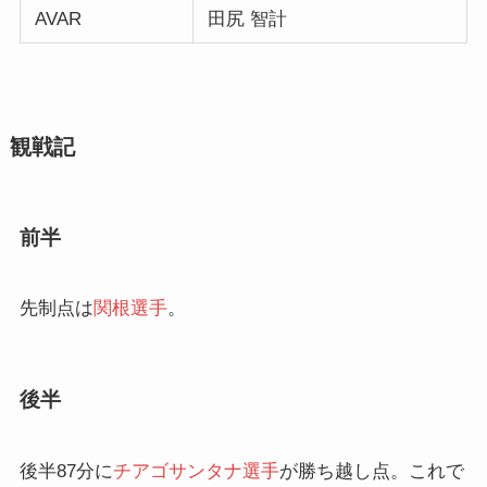
AVAR
田尻 智計
観戦記
前半
先制点は
関根選手
。
後半
後半87分に
チアゴサンタナ選手
が勝ち越し点。これで