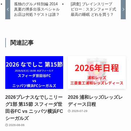
孤独のグルメ特別編 2014
[調査] ブレインスリープ
真夏の博多出張スペシャル
ピロー : スタンフォード式
お店は何処？ゲストは誰？
最高の睡眠 どれを買う？
関連記事
2026プレナスなでしこリー
2026 浦和レッズ/レッズレ
グ1部 第15節 スフィーダ世
ディース日程
田谷FC vs ニッパツ横浜FC
2026-07-29
シーガルズ
2026-08-06