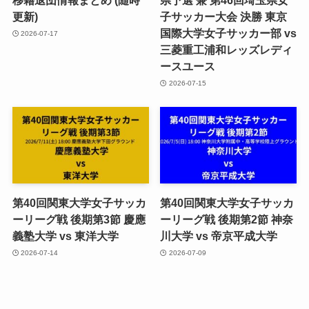
移籍退団情報まとめ (随時
県予選 兼 第46回埼玉県女
更新)
子サッカー大会 決勝 東京
国際大学女子サッカー部 vs
2026-07-17
三菱重工浦和レッズレディ
ースユース
2026-07-15
第40回関東大学女子サッカ
第40回関東大学女子サッカ
ーリーグ戦 後期第3節 慶應
ーリーグ戦 後期第2節 神奈
義塾大学 vs 東洋大学
川大学 vs 帝京平成大学
2026-07-14
2026-07-09