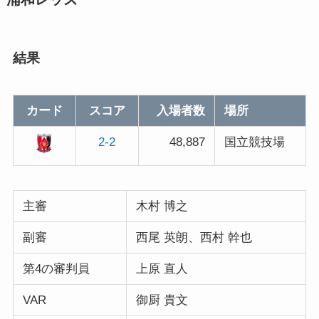
結果
カード
スコア
入場者数
場所
2-2
48,887
国立競技場
主審
木村 博之
副審
西尾 英朗、西村 幹也
第4の審判員
上原 直人
VAR
御厨 貴文