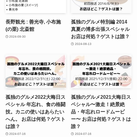
長野観光 : 善光寺, 小布施
孤独のグルメ特別編 2014
(の栗) 北斎館
真夏の博多出張スペシャル
お店は何処？ゲストは誰？
2024-09-30
2024-08-13
孤独のグルメ2022大晦日ス
孤独のグルメ2021大晦日ス
ペシャル 年忘れ、食の格闘
ペシャル〜激走！絶景絶
技。カニの使いはあらたい
品・年忘れロードムービ
へん。 お店は何処？ゲスト
ー〜 お店は何処？ゲストは
は誰？
誰？
2024-07-16
2024-07-16