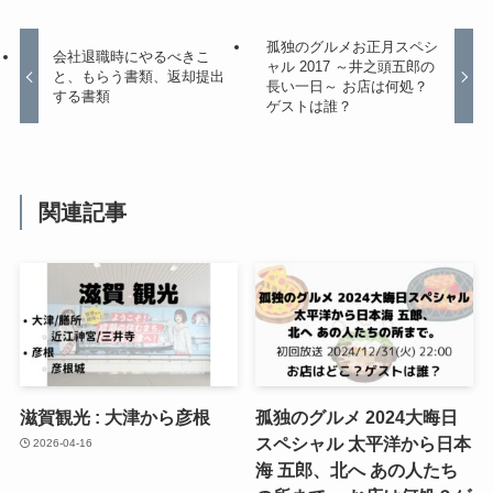
孤独のグルメお正月スペシ
会社退職時にやるべきこ
ャル 2017 ～井之頭五郎の
と、もらう書類、返却提出
長い一日～ お店は何処？
する書類
ゲストは誰？
関連記事
滋賀観光 : 大津から彦根
孤独のグルメ 2024大晦日
スペシャル 太平洋から日本
2026-04-16
海 五郎、北へ あの人たち