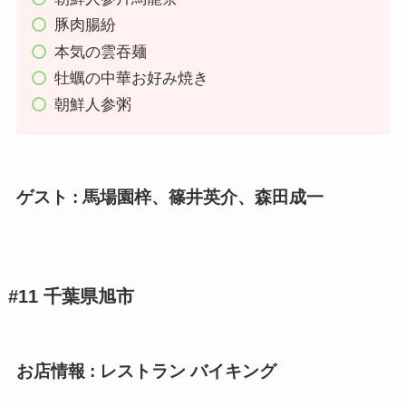
豚肉腸紛
本気の雲吞麺
牡蠣の中華お好み焼き
朝鮮人参粥
ゲスト : 馬場園梓、篠井英介、森田成一
#11 千葉県旭市
お店情報 : レストラン バイキング