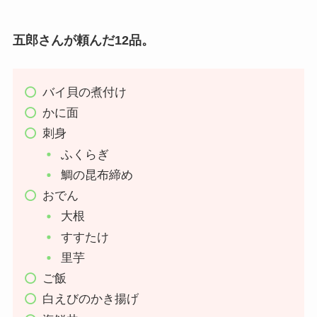
五郎さんが頼んだ12品。
バイ貝の煮付け
かに面
刺身
ふくらぎ
鯛の昆布締め
おでん
大根
すすたけ
里芋
ご飯
白えびのかき揚げ