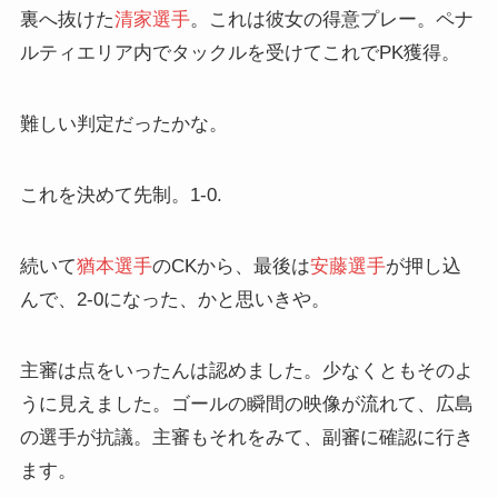
裏へ抜けた
清家選手
。これは彼女の得意プレー。ペナ
ルティエリア内でタックルを受けてこれでPK獲得。
難しい判定だったかな。
これを決めて先制。1-0.
続いて
猶本選手
のCKから、最後は
安藤選手
が押し込
んで、2-0になった、かと思いきや。
主審は点をいったんは認めました。少なくともそのよ
うに見えました。ゴールの瞬間の映像が流れて、広島
の選手が抗議。主審もそれをみて、副審に確認に行き
ます。