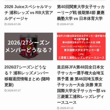
2026 Juiceスペシャルマッ
第40回関東大学女子サッカ
チ 浦和レッズ vs RB大宮ア
ーリーグ戦 後期第4節 慶應
ルディージャ
義塾大学 vs 日本体育大学
2026-07-29
2026-07-20
2026/27シーズンどうな
皇后杯JFA第48回全日本女
る？ 浦和レッズメンバー
子サッカー選手権大会埼玉
移籍退団情報まとめ (随時
県予選 兼 第46回埼玉県女
更新)
子サッカー大会 決勝 東京
国際大学女子サッカー部 vs
2026-07-17
三菱重工浦和レッズレディ
ースユース
2026-07-15