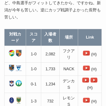
ど、中島選手がフィットしてきたから、ですかね。新
潟が今年も苦しい。逆にカップ戦調子よかった長野も
苦しい。
対戦カ
スコ
入場者
場所
Link
ード
ア
数
フクア
1-0
2,082
(H)
リ
1-0
1,733
NACK
(H)
デンカ
0-1
1,234
S
(H)
レモン
1-3
732
(H)
S