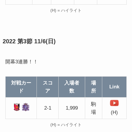
(H) = ハイライト
2022 第3節 11/6(日)
開幕3連勝！！
対戦カー
スコ
入場者
場
Link
ド
ア
数
所
駒
2-1
1,999
場
(H)
(H) = ハイライト